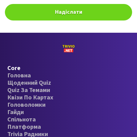
Надіслати
Core
Головна
Щоденний Quiz
Quiz За Темами
Квізи По Картах
Головоломки
Гайди
Спільнота
Платформа
Trivia Радники