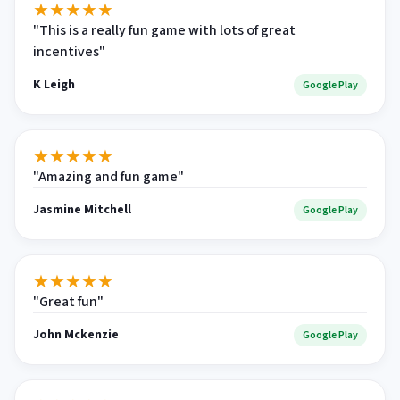
★
★
★
★
★
"This is a really fun game with lots of great
incentives"
K Leigh
Google Play
★
★
★
★
★
"Amazing and fun game"
Jasmine Mitchell
Google Play
★
★
★
★
★
"Great fun"
John Mckenzie
Google Play