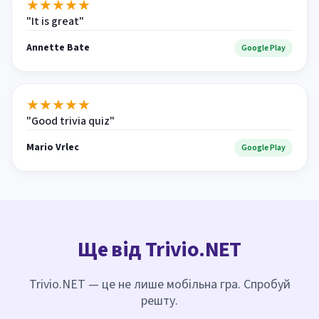
★
★
★
★
★
"It is great"
Annette Bate
Google Play
★
★
★
★
★
"Good trivia quiz"
Mario Vrlec
Google Play
Ще від Trivio.NET
Trivio.NET — це не лише мобільна гра. Спробуй
решту.