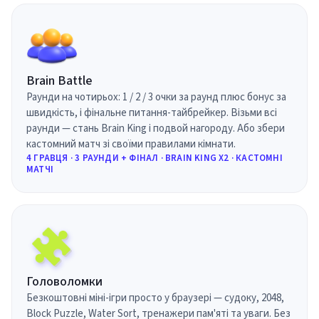
Brain Battle
Раунди на чотирьох: 1 / 2 / 3 очки за раунд плюс бонус за
швидкість, і фінальне питання-тайбрейкер. Візьми всі
раунди — стань Brain King і подвой нагороду. Або збери
кастомний матч зі своїми правилами кімнати.
4 ГРАВЦЯ · 3 РАУНДИ + ФІНАЛ · BRAIN KING X2 · КАСТОМНІ
МАТЧІ
Головоломки
Безкоштовні міні-ігри просто у браузері — судоку, 2048,
Block Puzzle, Water Sort, тренажери пам'яті та уваги. Без