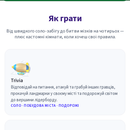
Як грати
Від швидкого соло-забігу до битви мізків на чотирьох —
плюс кастомні кімнати, коли хочеш свої правила.
Trivia
Відповідай на питання, атакуй та грабуй інших гравців,
прокачуй ландмарки у своєму місті та подорожуй світом
до вершини лідерборду.
СОЛО · ПОБУДОВА МІСТА · ПОДОРОЖІ