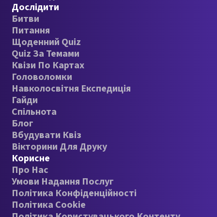
Дослідити
Битви
Питання
Щоденний Quiz
Quiz За Темами
Квізи По Картах
Головоломки
Навколосвітня Експедиція
Гайди
Спільнота
Блог
Вбудувати Квіз
Вікторини Для Друку
Корисне
Про Нас
Умови Надання Послуг
Політика Конфіденційності
Політика Cookie
Політика Користувацького Контенту