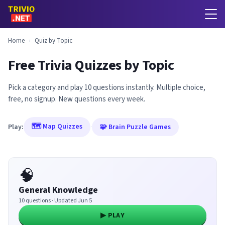
Home
›
Quiz by Topic
Free Trivia Quizzes by Topic
Pick a category and play 10 questions instantly. Multiple choice,
free, no signup. New questions every week.
🗺️ Map Quizzes
Play:
·
🧩 Brain Puzzle Games
🧠
General Knowledge
10 questions · Updated Jun 5
▶ PLAY