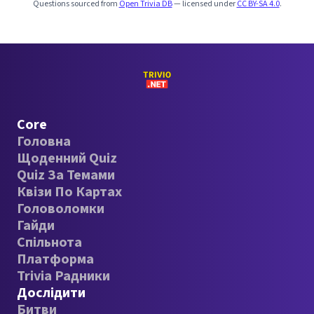
Questions sourced from
Open Trivia DB
— licensed under
CC BY-SA 4.0
.
Core
Головна
Щоденний Quiz
Quiz За Темами
Квізи По Картах
Головоломки
Гайди
Спільнота
Платформа
Trivia Радники
Дослідити
Битви