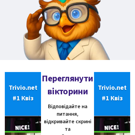
Переглянути
Trivio.net
Trivio.net
вікторини
#1 Квіз
#1 Квіз
Відповідайте на
питання,
відкривайте скрині
та