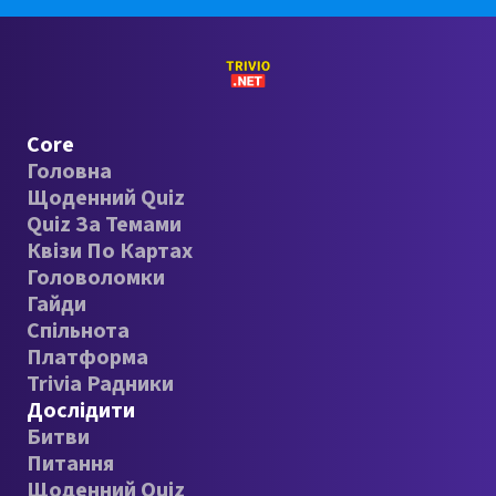
Core
Головна
Щоденний Quiz
Quiz За Темами
Квізи По Картах
Головоломки
Гайди
Спільнота
Платформа
Trivia Радники
Дослідити
Битви
Питання
Щоденний Quiz