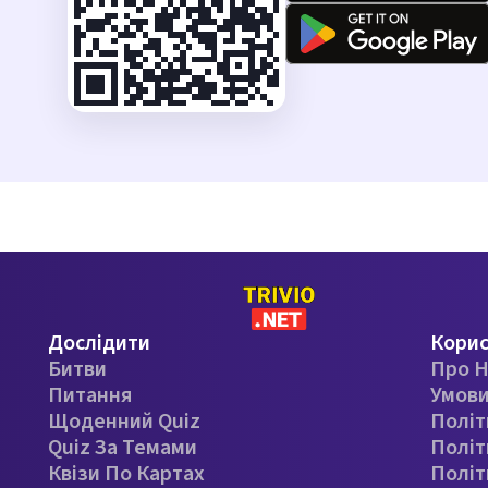
Дослідити
Кори
Битви
Про Н
Питання
Умови
Щоденний Quiz
Політ
Quiz За Темами
Політ
Квізи По Картах
Політ