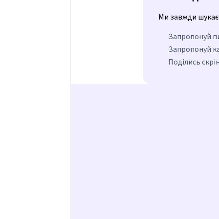
Ми завжди шукаєм
Запропонуй пи
Запропонуй ка
Поділись скрін