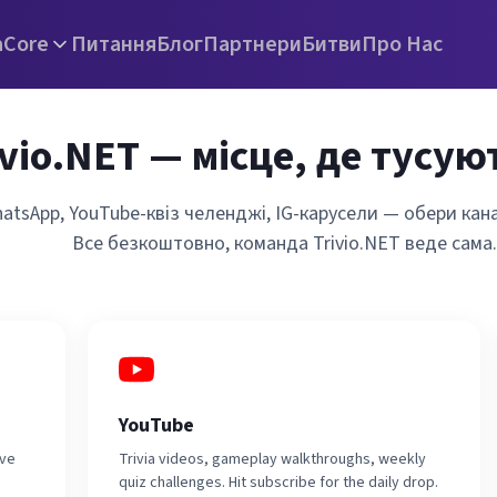
а
Core
Питання
Блог
Партнери
Битви
Про Нас
ivio.NET — місце, де тусу
atsApp, YouTube-квіз челенджі, IG-карусели — обери кан
Все безкоштовно, команда Trivio.NET веде сама.
YouTube
ive
Trivia videos, gameplay walkthroughs, weekly
quiz challenges. Hit subscribe for the daily drop.