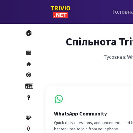
Головн
🏠
Спільнота Tr
📅
Тусовка в Wh
🔥
🎯
🗺️
❓
WhatsApp Community
🧩
Quick daily questions, announcements and l
🏺
banter. Free to join from your phone.