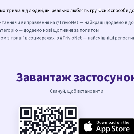
о тривіа від людей, які реально люблять гру. Ось 3 способи д
тання чи виправлення на r/TrivioNet — найкращі додаємо в до
тегорію — додаємо нові щотижня за попитом.
ом з тривії в соцмережах із #TrivioNet — найсмішніші репости
Завантаж застосуно
Скануй, щоб встановити