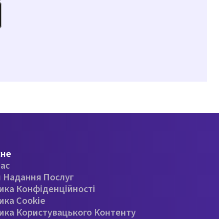
сне
ас
 Надання Послуг
ика Конфіденційності
ика Cookie
ика Користувацького Контенту