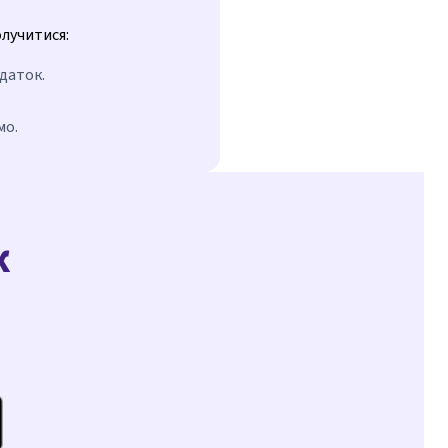
олучитися:
даток.
мо.
к