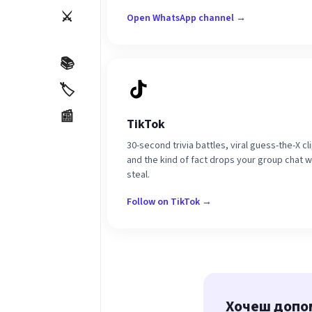
⚔️
Open WhatsApp channel →
📚
🏷️
📰
TikTok
30-second trivia battles, viral guess-the-X cl
and the kind of fact drops your group chat wi
steal.
Follow on TikTok →
Хочеш допо