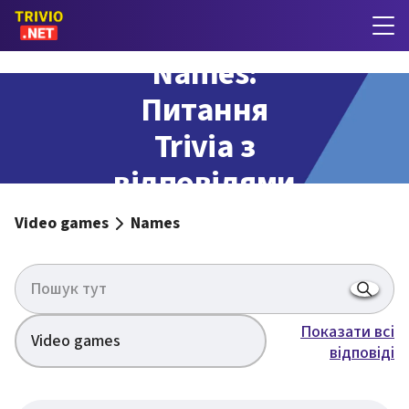
Names:
Питання
Trivia з
відповідями
Video games
Names
Показати всі
Video games
відповіді