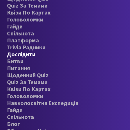
Quiz За Темами
Квізи По Картах
Головоломки
Гайди
Спільнота
Платформа
Trivia Радники
Дослідити
Битви
Питання
Щоденний Quiz
Quiz За Темами
Квізи По Картах
Головоломки
Навколосвітня Експедиція
Гайди
Спільнота
Блог