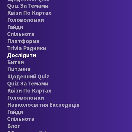
Quiz За Темами
Квізи По Картах
Головоломки
Гайди
Спільнота
Платформа
Trivia Радники
Дослідити
Битви
Питання
Щоденний Quiz
Quiz За Темами
Квізи По Картах
Головоломки
Навколосвітня Експедиція
Гайди
Спільнота
Блог