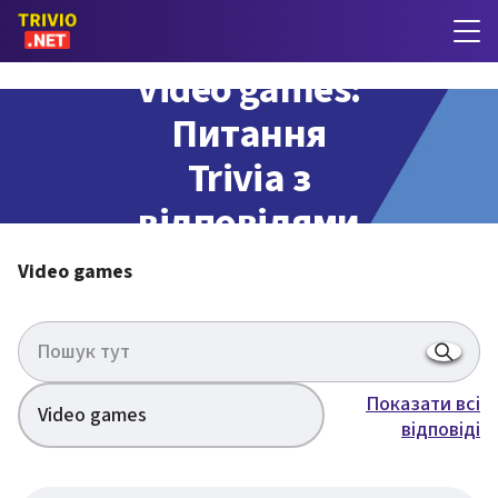
Video games:
Питання
Trivia з
відповідями
Video games
Показати всі
Video games
відповіді