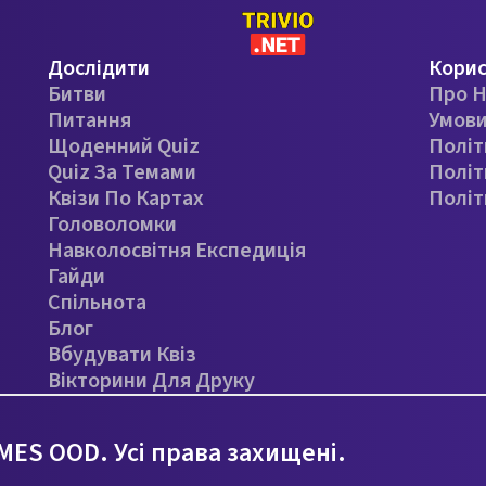
Дослідити
Кори
Битви
Про Н
Питання
Умови
Щоденний Quiz
Політ
Quiz За Темами
Політ
Квізи По Картах
Політ
Головоломки
Навколосвітня Експедиція
Гайди
Спільнота
Блог
Вбудувати Квіз
Вікторини Для Друку
ES OOD. Усі права захищені.