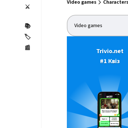
Video games
Character
⚔️
Video games
📚
🏷️
📰
Trivio.net
#1 Квіз