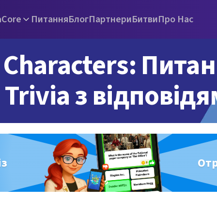
а
Core
Питання
Блог
Партнери
Битви
Про Нас
Characters: Пита
Trivia з відповід
із
От