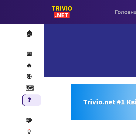
Головн
🏠
📅
🔥
🎯
🗺️
❓
Trivio.net #1 Кв
🧩
🏺