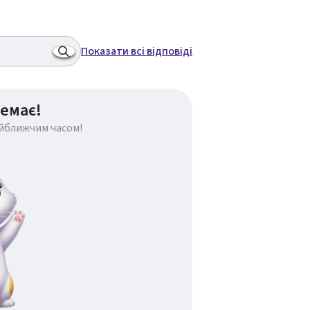
Показати всі відповіді
емає!
айближчим часом!