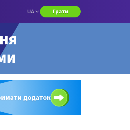
UA
Грати
ння
ями
римати додаток