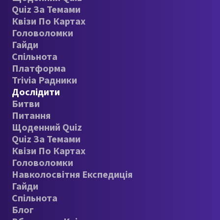
Quiz За Темами
Квізи По Картах
Головоломки
Гайди
Спільнота
Платформа
Trivia Радники
Дослідити
Битви
Питання
Щоденний Quiz
Quiz За Темами
Квізи По Картах
Головоломки
Навколосвітня Експедиція
Гайди
Спільнота
Блог