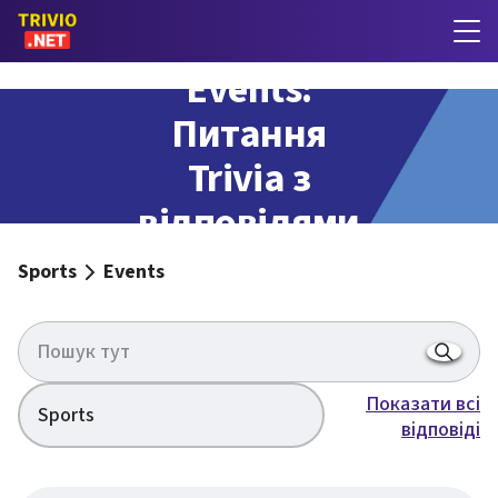
Events:
Питання
Trivia з
відповідями
Sports
Events
Показати всі
Sports
відповіді