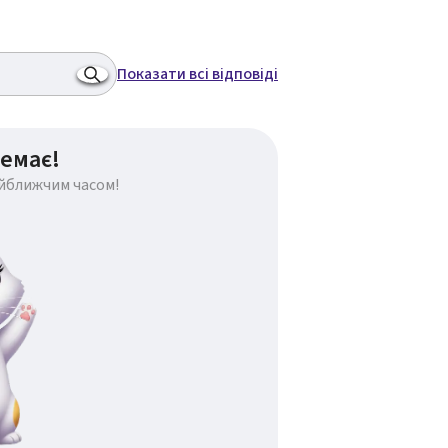
Показати всі відповіді
емає!
айближчим часом!