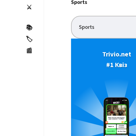
Sports
⚔️
Sports
📚
🏷️
📰
Trivio.net
#1 Квіз