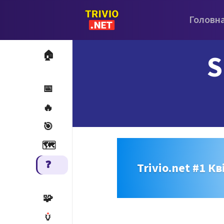
Головн
S
🏠
📅
🔥
🎯
🗺️
❓
Trivio.net #1 Кв
🧩
🏺