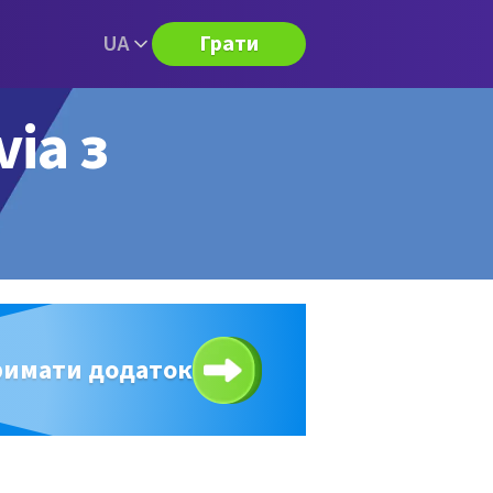
UA
Грати
via з
римати додаток