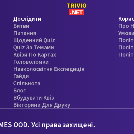
Дослідити
Кори
Битви
Про Н
Питання
Умови
Щоденний Quiz
Політ
Quiz За Темами
Політ
Квізи По Картах
Політ
Головоломки
Навколосвітня Експедиція
Гайди
Спільнота
Блог
Вбудувати Квіз
Вікторини Для Друку
ES OOD. Усі права захищені.