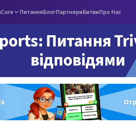
а
Core
Питання
Блог
Партнери
Битви
Про Нас
ports: Питання Tri
відповідями
із
От