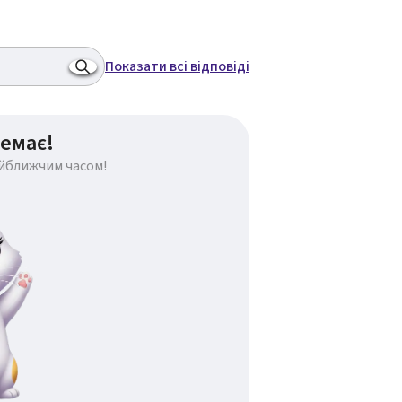
Показати всі відповіді
емає!
айближчим часом!