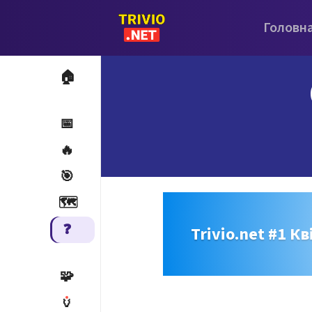
Головн
🏠
📅
🔥
🎯
🗺️
❓
Trivio.net #1 Кв
🧩
🏺