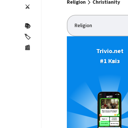
Religion
Christianity
⚔️
Religion
📚
🏷️
📰
Trivio.net
#1 Квіз