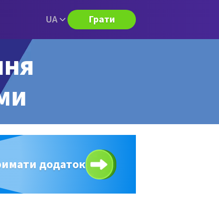
UA
Грати
ння
ями
римати додаток