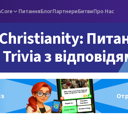
а
Core
Питання
Блог
Партнери
Битви
Про Нас
Christianity: Пита
Trivia з відповід
із
От