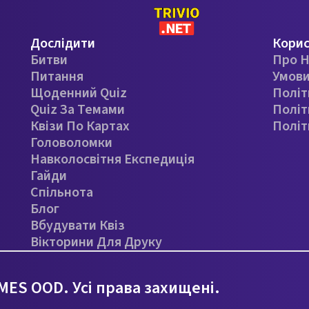
Дослідити
Кори
Битви
Про Н
Питання
Умови
Щоденний Quiz
Політ
Quiz За Темами
Політ
Квізи По Картах
Політ
Головоломки
Навколосвітня Експедиція
Гайди
Спільнота
Блог
Вбудувати Квіз
Вікторини Для Друку
ES OOD. Усі права захищені.