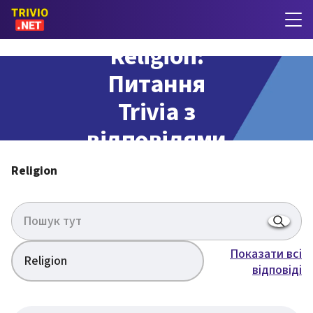
Religion:
Питання
Trivia з
відповідями
Religion
Показати всі
Religion
відповіді