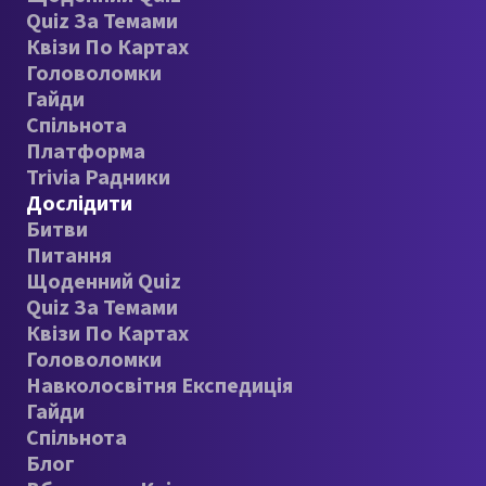
Quiz За Темами
Квізи По Картах
Головоломки
Гайди
Спільнота
Платформа
Trivia Радники
Дослідити
Битви
Питання
Щоденний Quiz
Quiz За Темами
Квізи По Картах
Головоломки
Навколосвітня Експедиція
Гайди
Спільнота
Блог