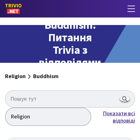
Buddhism:
Питання
Trivia з
відповідями
Religion
Buddhism
Показати всі
Religion
відповіді