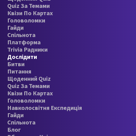
Quiz За Темами
Квізи По Картах
Головоломки
Гайди
Спільнота
Платформа
Trivia Радники
Дослідити
Битви
Питання
Щоденний Quiz
Quiz За Темами
Квізи По Картах
Головоломки
Навколосвітня Експедиція
Гайди
Спільнота
Блог