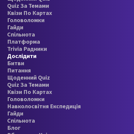
Quiz За Темами
Квізи По Картах
Головоломки
Гайди
Спільнота
Платформа
Trivia Радники
Дослідити
Битви
Питання
Щоденний Quiz
Quiz За Темами
Квізи По Картах
Головоломки
Навколосвітня Експедиція
Гайди
Спільнота
Блог