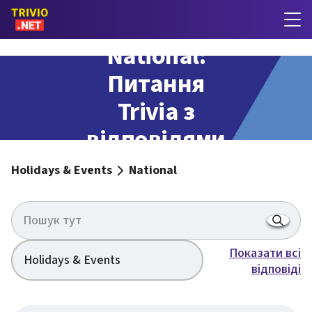
National:
Питання
Trivia з
відповідями
Holidays & Events
National
Показати всі
Holidays & Events
відповіді