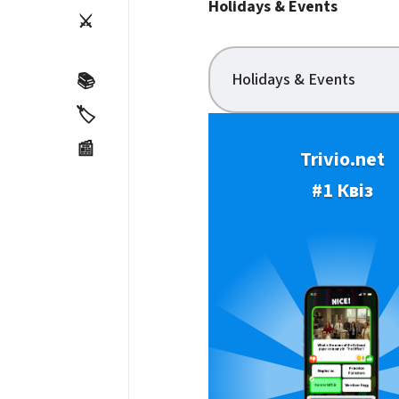
Holidays & Events
⚔️
Holidays & Events
📚
🏷️
📰
Trivio.net
#1 Квіз