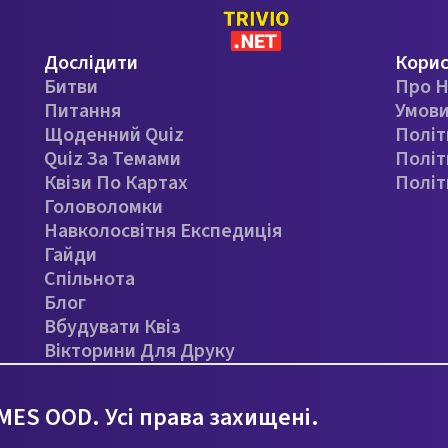
Дослідити
Кори
Битви
Про Н
Питання
Умови
Щоденний Quiz
Політ
Quiz За Темами
Політ
Квізи По Картах
Політ
Головоломки
Навколосвітня Експедиція
Гайди
Спільнота
Блог
Вбудувати Квіз
Вікторини Для Друку
ES OOD. Усі права захищені.