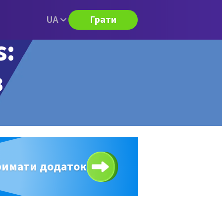
UA
Грати
s:
з
римати додаток