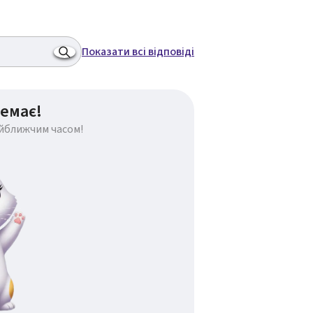
Показати всі відповіді
емає!
айближчим часом!