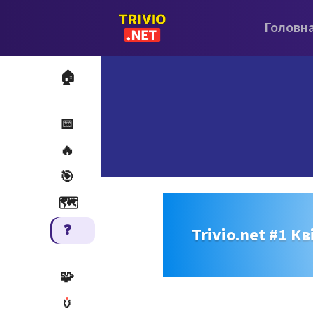
Головн
🏠
📅
🔥
🎯
🗺️
❓
Trivio.net #1 Кв
🧩
🏺