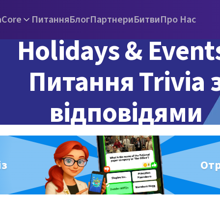
а
Core
Питання
Блог
Партнери
Битви
Про Нас
Holidays & Event
Питання Trivia 
відповідями
із
От