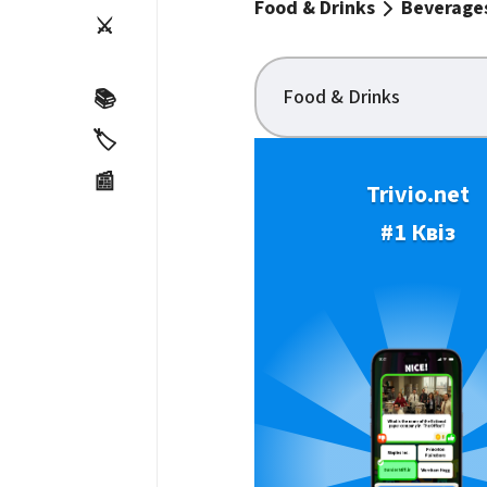
Food & Drinks
Beverage
⚔️
Food & Drinks
📚
🏷️
📰
Trivio.net
#1 Квіз