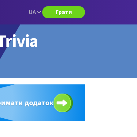
UA
Грати
rivia
римати додаток