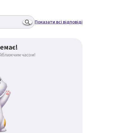
Показати всі відповіді
емає!
айближчим часом!