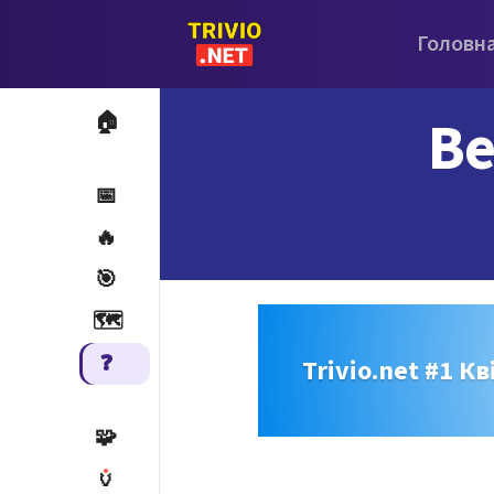
Головн
Be
🏠
📅
🔥
🎯
🗺️
❓
Trivio.net #1 Кв
🧩
🏺