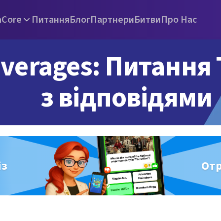
а
Core
Питання
Блог
Партнери
Битви
Про Нас
verages: Питання T
з відповідями
із
От