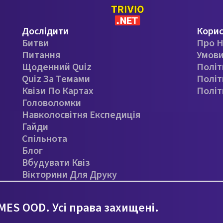
Дослідити
Кори
Битви
Про Н
Питання
Умови
Щоденний Quiz
Політ
Quiz За Темами
Політ
Квізи По Картах
Політ
Головоломки
Навколосвітня Експедиція
Гайди
Спільнота
Блог
Вбудувати Квіз
Вікторини Для Друку
ES OOD. Усі права захищені.