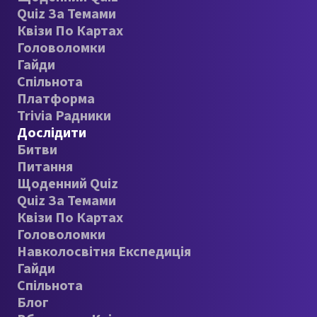
Quiz За Темами
Квізи По Картах
Головоломки
Гайди
Спільнота
Платформа
Trivia Радники
Дослідити
Битви
Питання
Щоденний Quiz
Quiz За Темами
Квізи По Картах
Головоломки
Навколосвітня Експедиція
Гайди
Спільнота
Блог