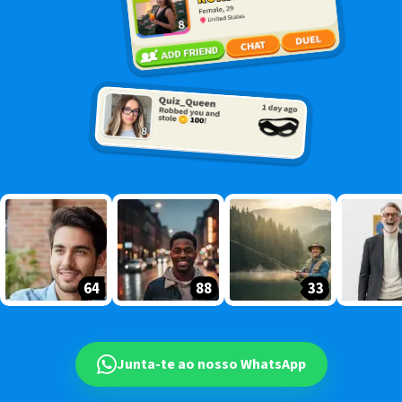
64
64
88
88
33
33
Junta-te ao nosso WhatsApp