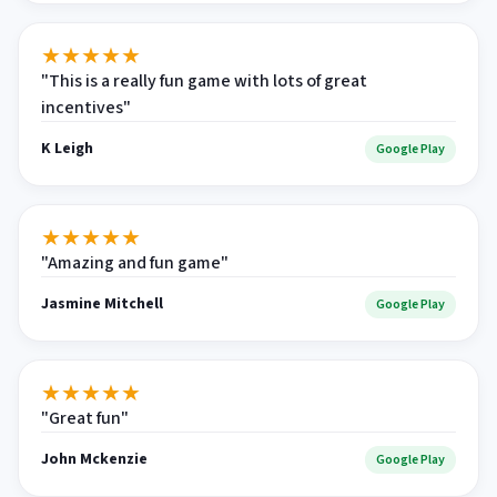
★
★
★
★
★
"This is a really fun game with lots of great
incentives"
K Leigh
Google Play
★
★
★
★
★
"Amazing and fun game"
Jasmine Mitchell
Google Play
★
★
★
★
★
"Great fun"
John Mckenzie
Google Play