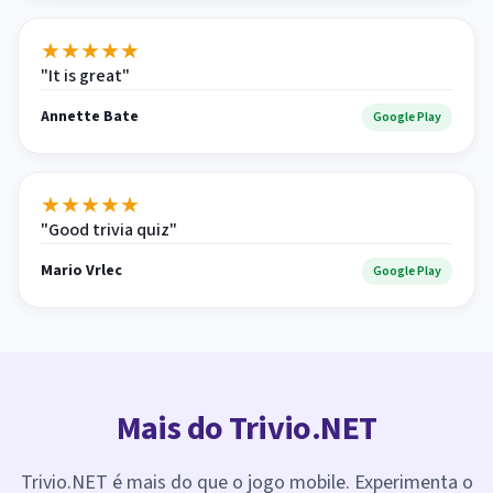
★
★
★
★
★
"It is great"
Annette Bate
Google Play
★
★
★
★
★
"Good trivia quiz"
Mario Vrlec
Google Play
Mais do Trivio.NET
Trivio.NET é mais do que o jogo mobile. Experimenta o