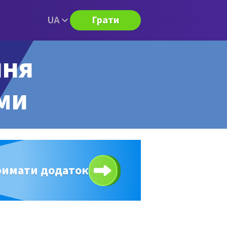
UA
Грати
ння
ями
римати додаток