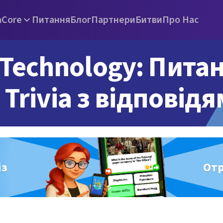
а
Core
Питання
Блог
Партнери
Битви
Про Нас
Technology: Пита
Trivia з відповід
із
От