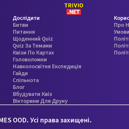
Дослідити
Кори
Битви
Про Н
Питання
Умови
Щоденний Quiz
Політ
Quiz За Темами
Політ
Квізи По Картах
Політ
Головоломки
Навколосвітня Експедиція
Гайди
Спільнота
Блог
Вбудувати Квіз
Вікторини Для Друку
ES OOD. Усі права захищені.