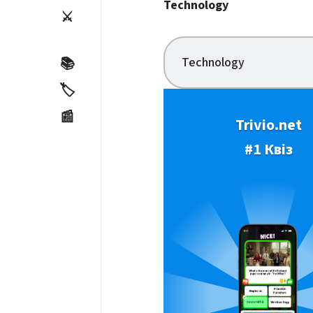
Technology
⚔️
Technology
📚
🏷️
📰
Trivio.net
#1 Квіз