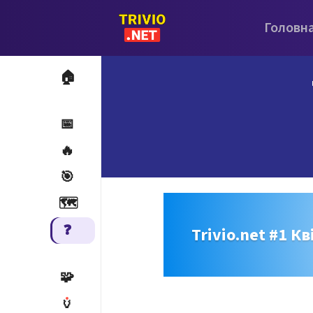
Головн
🏠
📅
🔥
🎯
🗺️
❓
Trivio.net #1 Кв
🧩
🏺