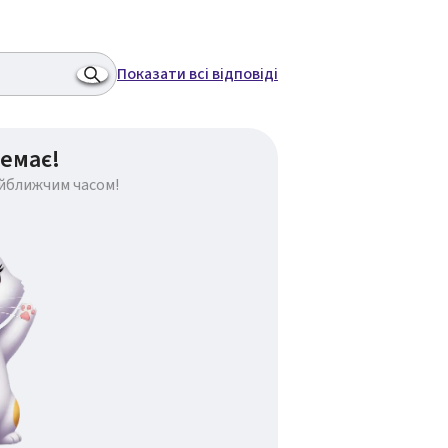
Показати всі відповіді
емає!
айближчим часом!