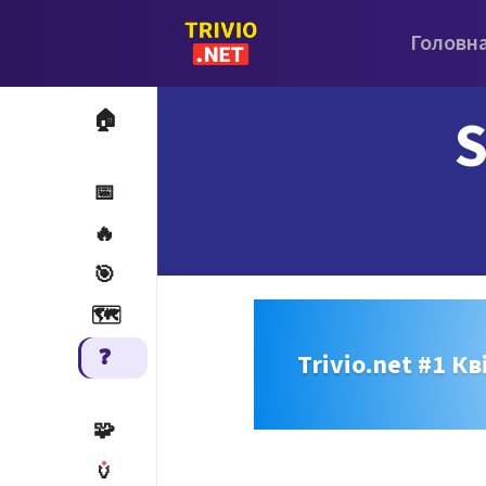
Головн
S
🏠
📅
🔥
🎯
🗺️
❓
Trivio.net #1 Кв
🧩
🏺