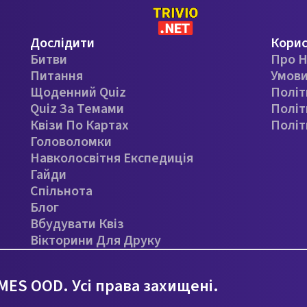
Дослідити
Кори
Битви
Про Н
Питання
Умови
Щоденний Quiz
Політ
Quiz За Темами
Політ
Квізи По Картах
Політ
Головоломки
Навколосвітня Експедиція
Гайди
Спільнота
Блог
Вбудувати Квіз
Вікторини Для Друку
ES OOD. Усі права захищені.