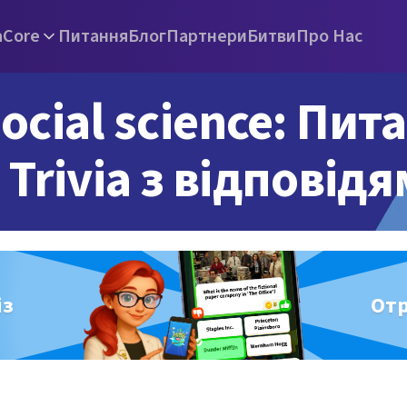
а
Core
Питання
Блог
Партнери
Битви
Про Нас
ocial science: Пит
Trivia з відповід
із
От