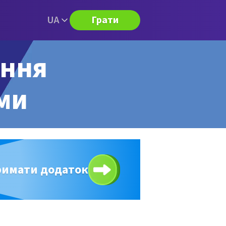
UA
Грати
ання
ями
римати додаток