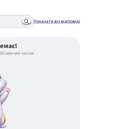
Показати всі відповіді
емає!
айближчим часом!