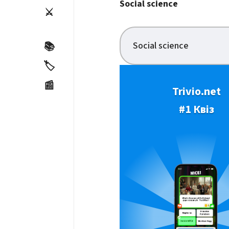
Social science
⚔️
Social science
📚
🏷️
📰
Trivio.net
#1 Квіз