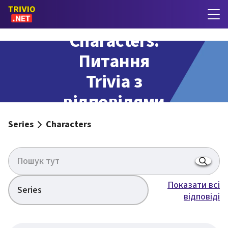
Characters:
Питання
Trivia з
відповідями
Series
Characters
Показати всі
Series
відповіді