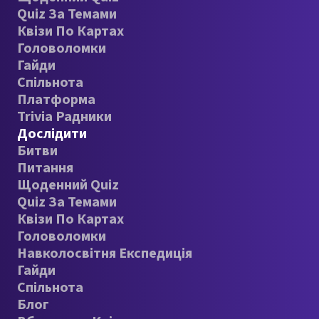
Quiz За Темами
Квізи По Картах
Головоломки
Гайди
Спільнота
Платформа
Trivia Радники
Дослідити
Битви
Питання
Щоденний Quiz
Quiz За Темами
Квізи По Картах
Головоломки
Навколосвітня Експедиція
Гайди
Спільнота
Блог