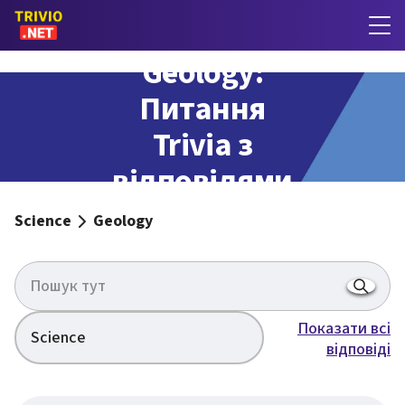
Geology:
Питання
Trivia з
відповідями
Science
Geology
Показати всі
Science
відповіді