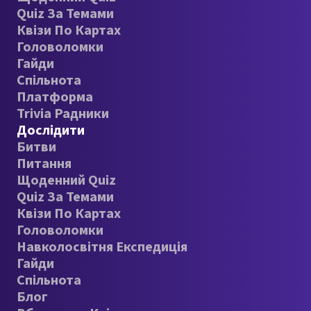
Quiz За Темами
Квізи По Картах
Головоломки
Гайди
Спільнота
Платформа
Trivia Радники
Дослідити
Битви
Питання
Щоденний Quiz
Quiz За Темами
Квізи По Картах
Головоломки
Навколосвітня Експедиція
Гайди
Спільнота
Блог