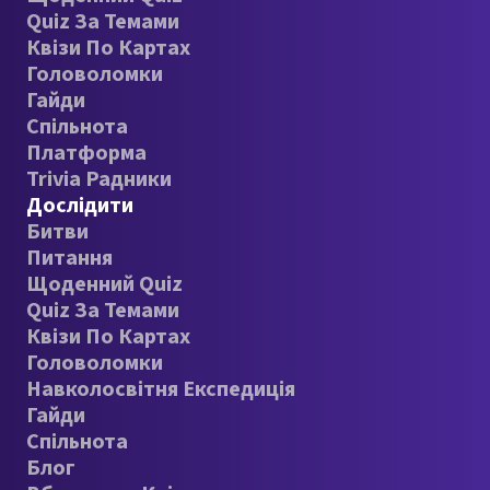
Quiz За Темами
Квізи По Картах
Головоломки
Гайди
Спільнота
Платформа
Trivia Радники
Дослідити
Битви
Питання
Щоденний Quiz
Quiz За Темами
Квізи По Картах
Головоломки
Навколосвітня Експедиція
Гайди
Спільнота
Блог