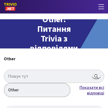
Other:
Питання
Trivia з
відповідями
Other
Показати всі
Other
відповіді