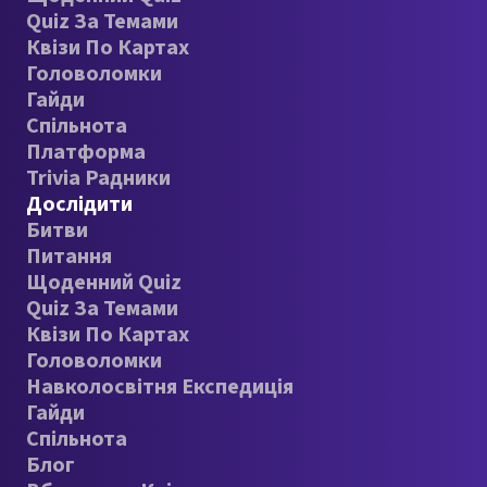
Quiz За Темами
Квізи По Картах
Головоломки
Гайди
Спільнота
Платформа
Trivia Радники
Дослідити
Битви
Питання
Щоденний Quiz
Quiz За Темами
Квізи По Картах
Головоломки
Навколосвітня Експедиція
Гайди
Спільнота
Блог