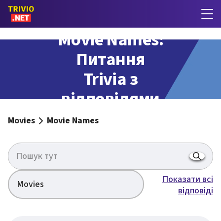
Movie Names:
Питання
Trivia з
відповідями
Movies
Movie Names
Показати всі
Movies
відповіді