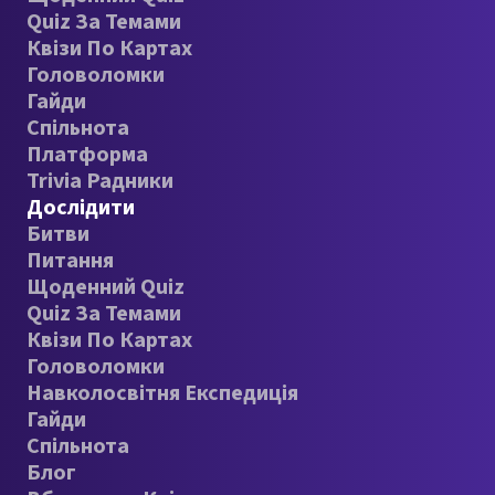
Quiz За Темами
Квізи По Картах
Головоломки
Гайди
Спільнота
Платформа
Trivia Радники
Дослідити
Битви
Питання
Щоденний Quiz
Quiz За Темами
Квізи По Картах
Головоломки
Навколосвітня Експедиція
Гайди
Спільнота
Блог