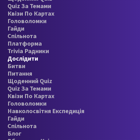
Quiz За Темами
Квізи По Картах
Головоломки
Гайди
Спільнота
Платформа
Trivia Радники
Дослідити
Битви
Питання
Щоденний Quiz
Quiz За Темами
Квізи По Картах
Головоломки
Навколосвітня Експедиція
Гайди
Спільнота
Блог