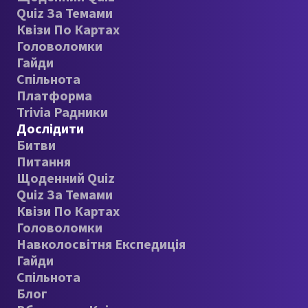
Quiz За Темами
Квізи По Картах
Головоломки
Гайди
Спільнота
Платформа
Trivia Радники
Дослідити
Битви
Питання
Щоденний Quiz
Quiz За Темами
Квізи По Картах
Головоломки
Навколосвітня Експедиція
Гайди
Спільнота
Блог