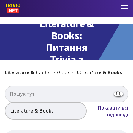
General
Literature &
Books:
Питання
Trivia з
відповідями
Literature & Books
General Literature & Books
Показати всі
Literature & Books
відповіді