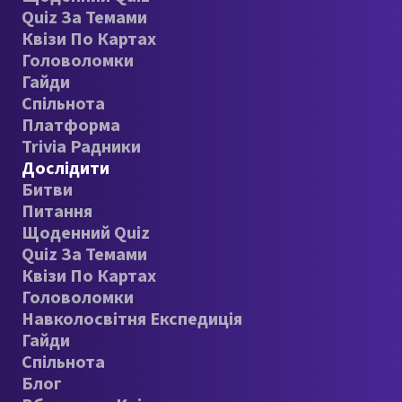
Quiz За Темами
Квізи По Картах
Головоломки
Гайди
Спільнота
Платформа
Trivia Радники
Дослідити
Битви
Питання
Щоденний Quiz
Quiz За Темами
Квізи По Картах
Головоломки
Навколосвітня Експедиція
Гайди
Спільнота
Блог