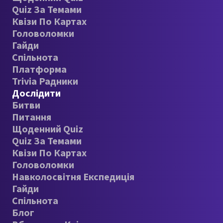
Quiz За Темами
Квізи По Картах
Головоломки
Гайди
Спільнота
Платформа
Trivia Радники
Дослідити
Битви
Питання
Щоденний Quiz
Quiz За Темами
Квізи По Картах
Головоломки
Навколосвітня Експедиція
Гайди
Спільнота
Блог