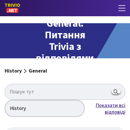
General:
Питання
Trivia з
відповідями
History
General
Показати всі
History
відповіді