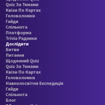
Quiz За Темами
Квізи По Картах
Головоломки
Гайди
Спільнота
Платформа
Trivia Радники
Дослідити
Битви
Питання
Щоденний Quiz
Quiz За Темами
Квізи По Картах
Головоломки
Навколосвітня Експедиція
Гайди
Спільнота
Блог