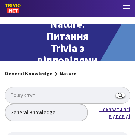
Nature:
Питання
Trivia з
відповідями
General Knowledge
Nature
Показати всі
General Knowledge
відповіді