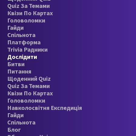
Quiz За Темами
Квізи По Картах
Головоломки
Гайди
Спільнота
Платформа
Trivia Радники
Дослідити
Битви
Питання
Щоденний Quiz
Quiz За Темами
Квізи По Картах
Головоломки
Навколосвітня Експедиція
Гайди
Спільнота
Блог