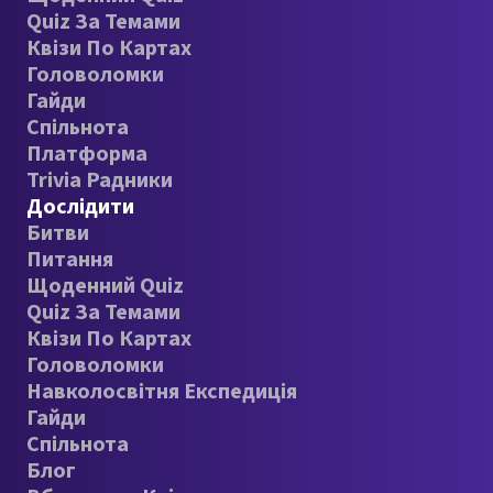
Quiz За Темами
Квізи По Картах
Головоломки
Гайди
Спільнота
Платформа
Trivia Радники
Дослідити
Битви
Питання
Щоденний Quiz
Quiz За Темами
Квізи По Картах
Головоломки
Навколосвітня Експедиція
Гайди
Спільнота
Блог