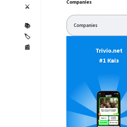
Companies
⚔️
Companies
📚
🏷️
📰
Trivio.net
#1 Квіз