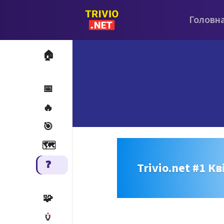
Головн
🏠
📅
🔥
🎯
🗺️
❓
Trivio.net #1 Кв
🧩
🏺