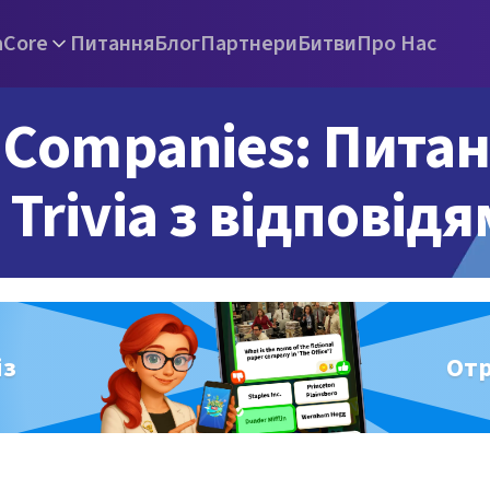
а
Core
Питання
Блог
Партнери
Битви
Про Нас
Companies: Пита
Trivia з відповід
із
От