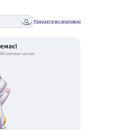
Показати всі відповіді
емає!
айближчим часом!