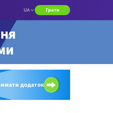
UA
Грати
ння
ями
римати додаток