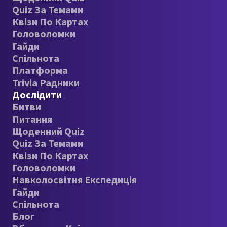
Quiz За Темами
Квізи По Картах
Головоломки
Гайди
Спільнота
Платформа
Trivia Радники
Дослідити
Битви
Питання
Щоденний Quiz
Quiz За Темами
Квізи По Картах
Головоломки
Навколосвітня Експедиція
Гайди
Спільнота
Блог