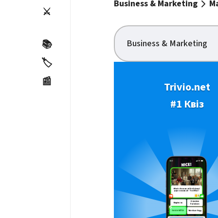
Business & Marketing
M
⚔️
Business & Marketing
📚
🏷️
📰
Trivio.net
#1 Квіз