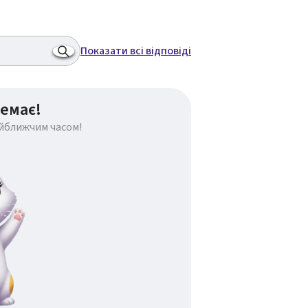
Показати всі відповіді
емає!
айближчим часом!