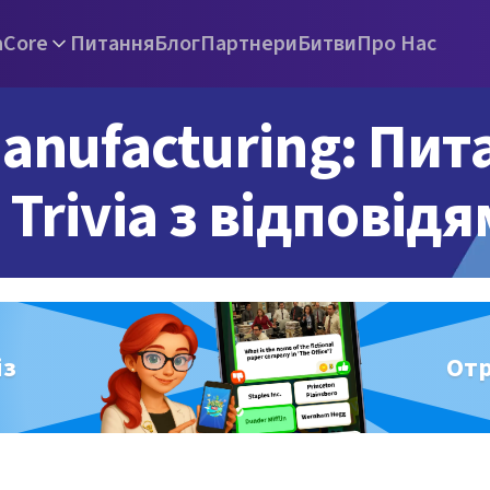
а
Core
Питання
Блог
Партнери
Битви
Про Нас
anufacturing: Пит
Trivia з відповід
із
От