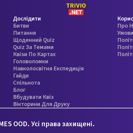
Дослідити
Кори
Битви
Про Н
Питання
Умови
Щоденний Quiz
Політ
Quiz За Темами
Політ
Квізи По Картах
Політ
Головоломки
Навколосвітня Експедиція
Гайди
Спільнота
Блог
Вбудувати Квіз
Вікторини Для Друку
ES OOD. Усі права захищені.