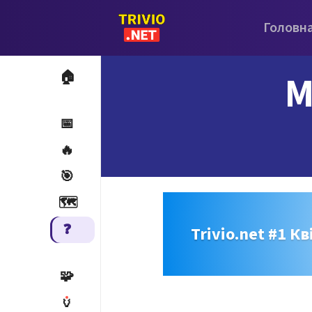
Головн
M
🏠
📅
🔥
🎯
🗺️
❓
Trivio.net #1 Кв
🧩
🏺