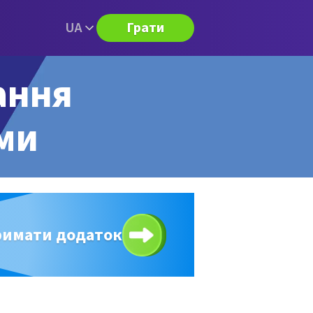
UA
Грати
ання
ями
римати додаток