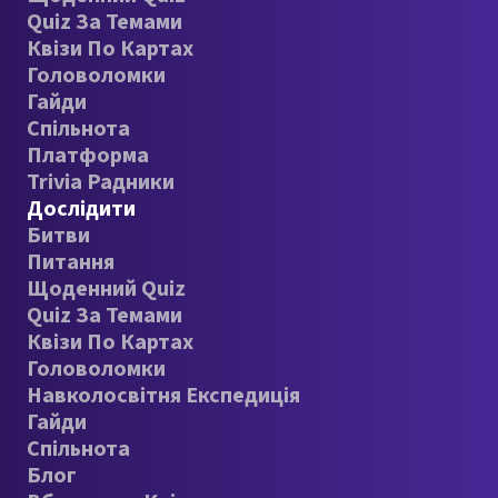
Quiz За Темами
Квізи По Картах
Головоломки
Гайди
Спільнота
Платформа
Trivia Радники
Дослідити
Битви
Питання
Щоденний Quiz
Quiz За Темами
Квізи По Картах
Головоломки
Навколосвітня Експедиція
Гайди
Спільнота
Блог