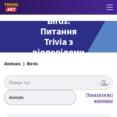
Birds:
Питання
Trivia з
відповідями
Animals
Birds
Показати всі
Animals
відповіді