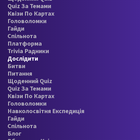
Quiz За Темами
Квізи По Картах
Головоломки
Гайди
Спільнота
Платформа
Trivia Радники
Дослідити
Битви
Питання
Щоденний Quiz
Quiz За Темами
Квізи По Картах
Головоломки
Навколосвітня Експедиція
Гайди
Спільнота
Блог