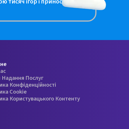
ою тисяч ігор і приносити
сне
ас
 Надання Послуг
ика Конфіденційності
ика Cookie
ика Користувацького Контенту