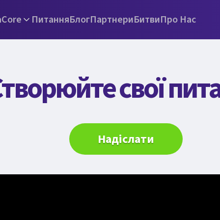
а
Core
Питання
Блог
Партнери
Битви
Про Нас
творюйте свої пит
Надіслати