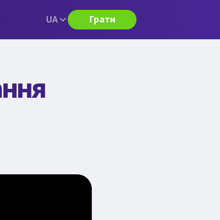
UA
Грати
ання