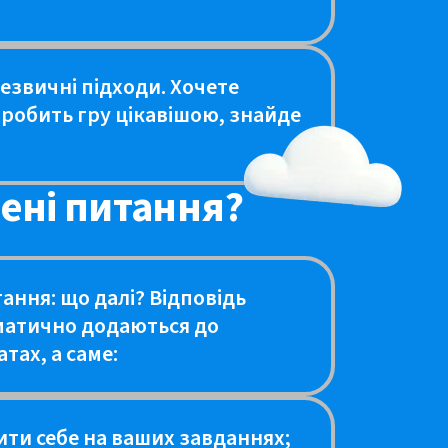
незвичні підходи. Хочете
 робить гру цікавішою, знайде
рені питання?
ання: що далі? Відповідь
оматично додаються до
тах, а саме:
рити себе на ваших завданнях;