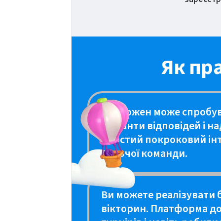
Як пр
Тут кожен може спробув
варіанти відповідей і н
простий покроковий інт
творчої команди.
Ви можете реалізувати б
вікторин. Платформа до