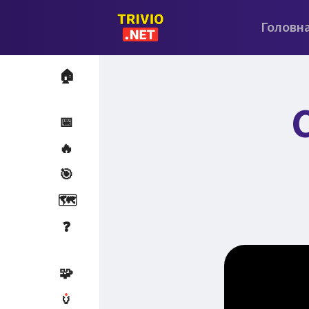
Головн
🏠
С
📅
🔥
🎯
🗺️
❓
🧩
🏺