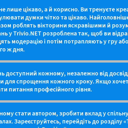
не лише цікаво, а й корисно. Ви тренуєте кр
улювати думки чітко та цікаво. Найголовніш
 разом роблять вікторини яскравішими й роз
ь у Trivio.NET розроблена так, щоб ви відра
ть модерацію і потім потрапляють у гру або 
го ж дня.
ь доступний кожному, незалежно від досвід
и для спрощення кожного кроку. Якщо хочет
ати питання професійного рівня.
ному стати автором, зробити вклад у спільну
алах. Зареєструйтесь, перейдіть до розділу «