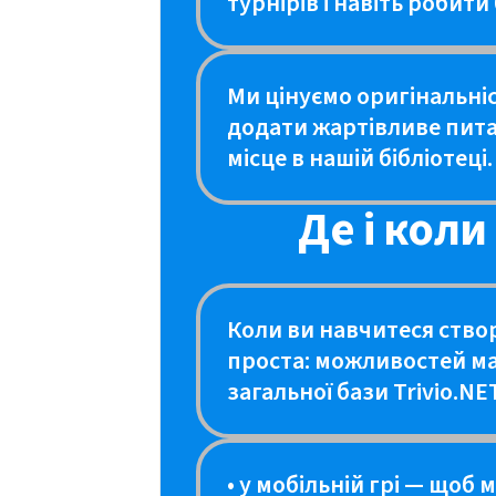
турнірів і навіть робити
Ми цінуємо оригінальніс
додати жартівливе питан
місце в нашій бібліотеці.
Де і кол
Коли ви навчитеся ство
проста: можливостей ма
загальної бази Trivio.N
• у мобільній грі — щоб 