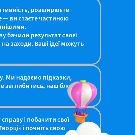
еативність, розширюєте
е — ви стаєте частиною
умнішими.
зу бачили результат своєї
на заходи. Ваші ідеї можуть
у. Ми надаємо підказки,
е заглибитись, наш блог
 справу і побачити свої
Творці» і почніть свою