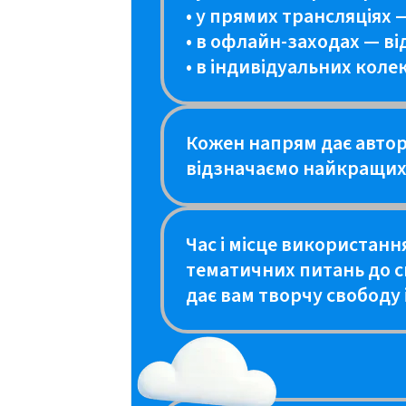
• у прямих трансляціях 
• в офлайн-заходах — в
• в індивідуальних коле
Кожен напрям дає автора
відзначаємо найкращих 
Час і місце використанн
тематичних питань до с
дає вам творчу свободу і