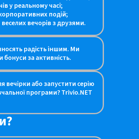
ів у реальному часі;
 корпоративних подій;
 веселих вечорів з друзями.
иносять радість іншим. Ми
 бонуси за активність.
ля вечірки або запустити серію
чальної програми? Trivio.NET
и?