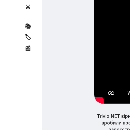
⚔️
📚
🏷️
📰
Trivio.NET ві
зробили про
зареєстр