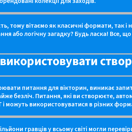
 брендовані колекції для заходів.
ть, тому вітаємо як класичні формати, так і 
ня або логічну загадку? Будь ласка! Все, що
и використовувати ство
рювати питання для вікторин, виникає запит
йже безліч. Питання, які ви створюєте, авт
ET і можуть використовуватися в різних форма
мільйони гравців у всьому світі могли переві