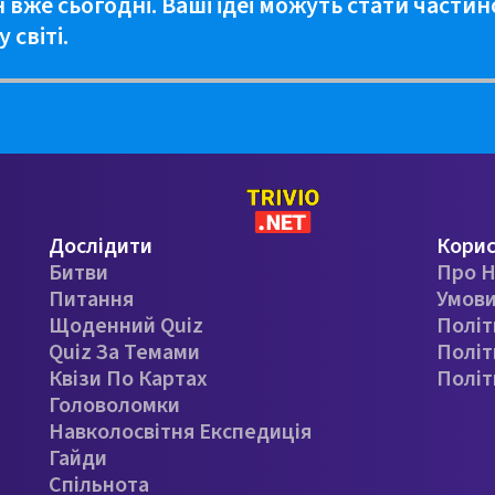
н вже сьогодні. Ваші ідеї можуть стати частин
 світі.
Дослідити
Кори
Битви
Про Н
Питання
Умови
Щоденний Quiz
Політ
Quiz За Темами
Політ
Квізи По Картах
Політ
Головоломки
Навколосвітня Експедиція
Гайди
Спільнота