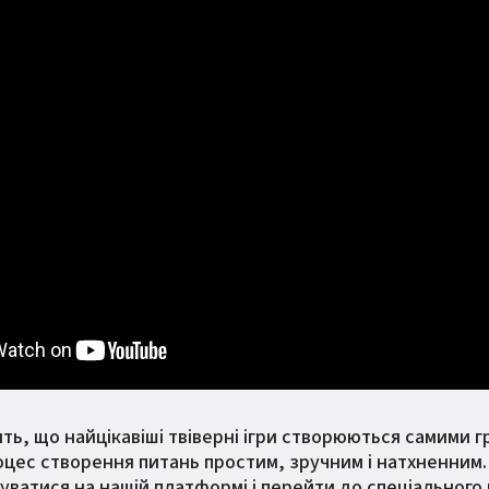
рить, що найцікавіші твіверні ігри створюються самими 
цес створення питань простим, зручним і натхненним.
уватися на нашій платформі і перейти до спеціального 