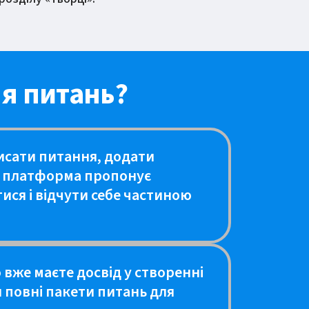
я питань?
писати питання, додати
є, платформа пропонує
ся і відчути себе частиною
 вже маєте досвід у створенні
 повні пакети питань для