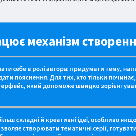
ацює механізм створенн
ати себе в ролі автора: придумати тему, на
адати пояснення. Для тих, хто тільки почина
ерфейс, який допоможе швидко зорієнтувати
ільш складні й креативні ідеї, особливо якщо
зволяє створювати тематичні серії, готувати