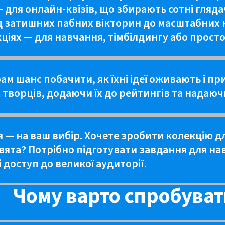
— для онлайн-квізів, що збирають сотні глядач
ід затишних пабних вікторин до масштабних
кціях — для навчання, тімбілдингу або просто
м шанс побачити, як їхні ідеї оживають і пр
творців, додаючи їх до рейтингів та надаючи
я — на ваш вибір. Хочете зробити колекцію д
вята? Потрібно підготувати завдання для нав
 доступ до великої аудиторії.
Чому варто спробуват