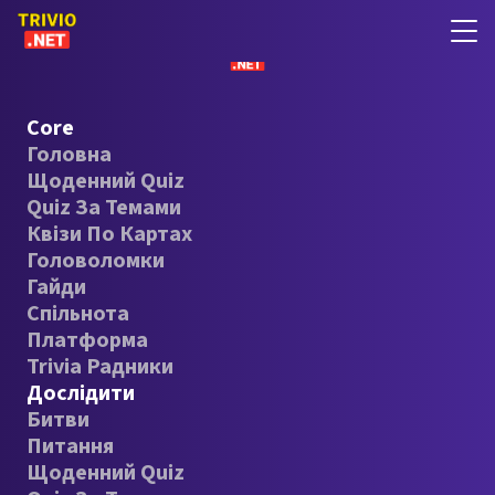
Core
Головна
Щоденний Quiz
Quiz За Темами
Квізи По Картах
Головоломки
Гайди
Спільнота
Платформа
Trivia Радники
Дослідити
Битви
Питання
Щоденний Quiz