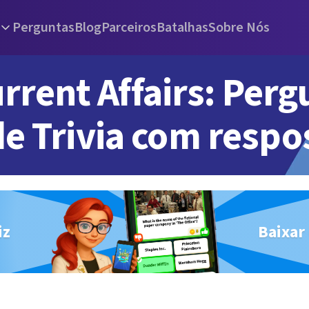
Perguntas
Blog
Parceiros
Batalhas
Sobre Nós
rrent Affairs: Perg
de Trivia com respo
iz
Baixar 