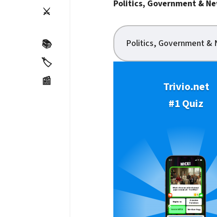
Politics, Government & N
⚔️
Politics, Government &
📚
🏷️
📰
Trivio.net
#1 Quiz