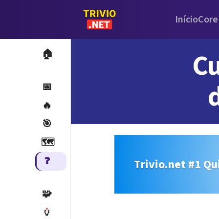
Início
Core
Cu
🏠
📅
🔥
🎯
🗺️
❓
Trivio.net #1 Qu
🧩
🏺