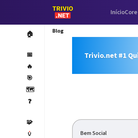
Início
Core
Blog
🏠
Trivio.net #1 Qu
📅
🔥
🎯
🗺️
❓
🧩
Bem Social
🏺