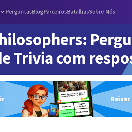
Perguntas
Blog
Parceiros
Batalhas
Sobre Nós
hilosophers: Pergu
de Trivia com respo
iz
Baixar 