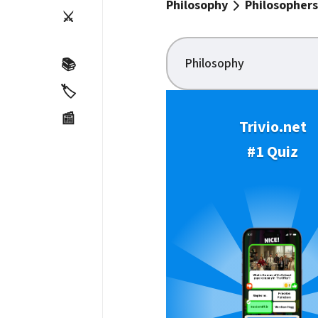
Philosophy
Philosophers
⚔️
Philosophy
📚
🏷️
📰
Trivio.net
#1 Quiz