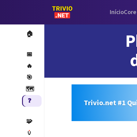
Início
Core
P
🏠
📅
🔥
🎯
🗺️
❓
Trivio.net #1 Qu
🧩
🏺