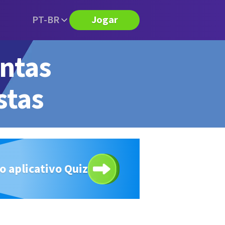
PT-BR
Jogar
ntas
stas
o aplicativo Quiz