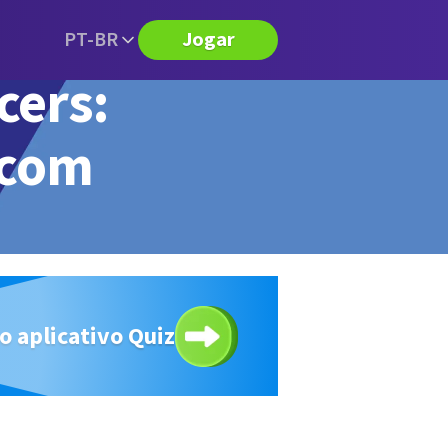
PT-BR
Jogar
cers:
 com
o aplicativo Quiz