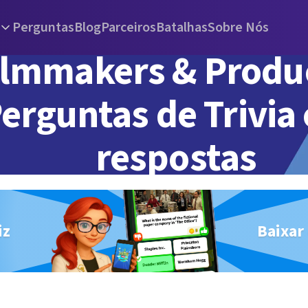
Perguntas
Blog
Parceiros
Batalhas
Sobre Nós
ilmmakers & Produ
erguntas de Trivia
respostas
iz
Baixar 