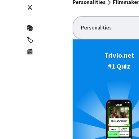
Personalities
Filmmaker
⚔️
Personalities
📚
🏷️
📰
Trivio.net
#1 Quiz