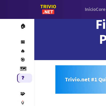
Início
Core
F
🏠
P
📅
🔥
🎯
🗺️
❓
Trivio.net #1 Qu
🧩
🏺