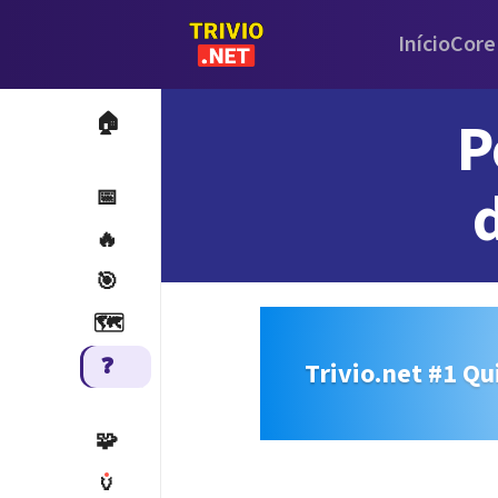
Início
Core
P
🏠
📅
🔥
🎯
🗺️
❓
Trivio.net #1 Qu
🧩
🏺