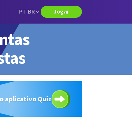
PT-BR
Jogar
untas
stas
o aplicativo Quiz