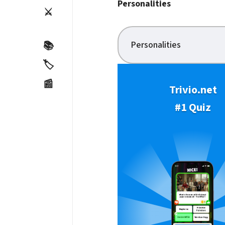
Personalities
⚔️
Personalities
📚
🏷️
📰
Trivio.net
#1 Quiz