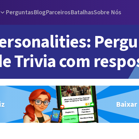
Perguntas
Blog
Parceiros
Batalhas
Sobre Nós
ersonalities: Perg
de Trivia com respo
iz
Baixar 