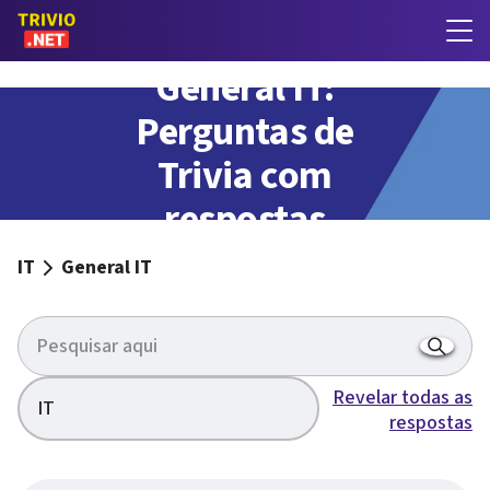
General IT:
Perguntas de
Trivia com
respostas
IT
General IT
Revelar todas as
IT
respostas