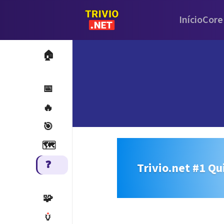
Início
Core
🏠
📅
🔥
🎯
🗺️
❓
Trivio.net #1 Qu
🧩
🏺