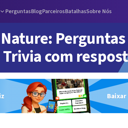
Perguntas
Blog
Parceiros
Batalhas
Sobre Nós
Nature: Perguntas
Trivia com respos
iz
Baixar 