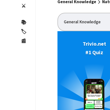
General Knowledge
Nat
⚔️
General Knowledge
📚
🏷️
📰
Trivio.net
#1 Quiz