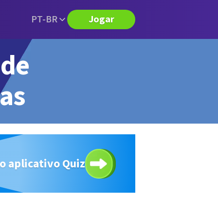
PT-BR
Jogar
 de
tas
o aplicativo Quiz