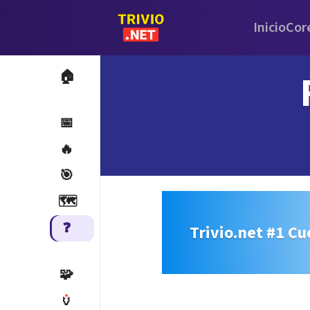
Inicio
Cor
🏠
📅
🔥
🎯
🗺️
❓
Trivio.net #1 Cu
🧩
🏺