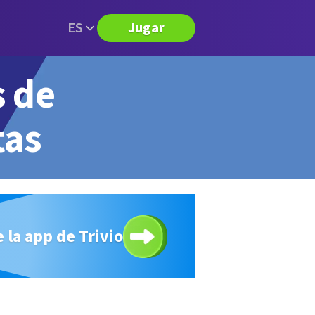
ES
Jugar
s de
tas
 la app de Trivio