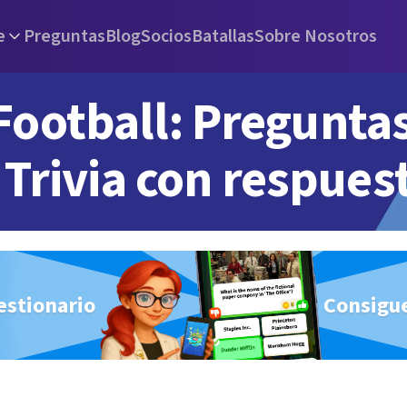
e
Preguntas
Blog
Socios
Batallas
Sobre Nosotros
Football: Pregunta
Trivia con respues
estionario
Consigue