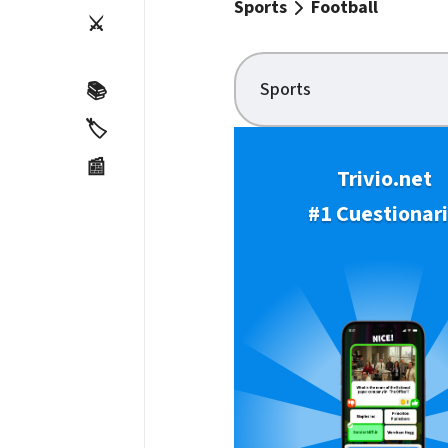
Sports
Football
⚔️
Sports
📚
🏷️
📰
Trivio.net
#1 Cuestionar