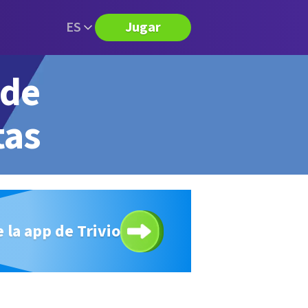
ES
Jugar
 de
tas
 la app de Trivio