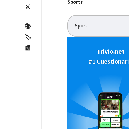
Sports
⚔️
Sports
📚
🏷️
📰
Trivio.net
#1 Cuestionar