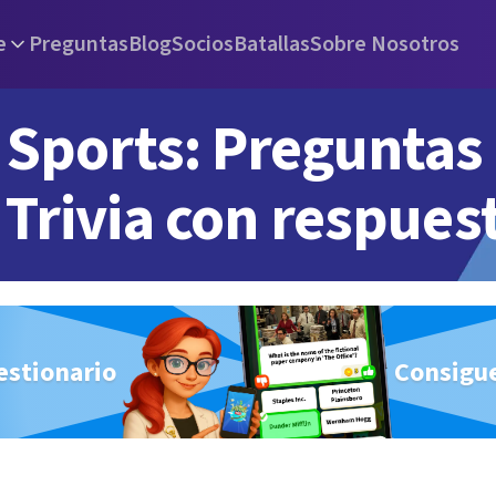
e
Preguntas
Blog
Socios
Batallas
Sobre Nosotros
Sports: Preguntas
Trivia con respues
estionario
Consigue