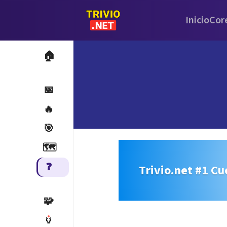
Inicio
Cor
🏠
📅
🔥
🎯
🗺️
❓
Trivio.net #1 Cu
🧩
🏺