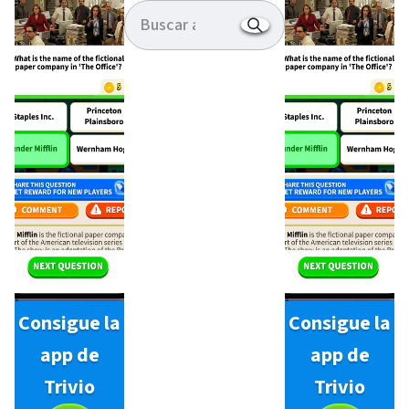
Consigue la
Consigue la
app de
app de
Trivio
Trivio