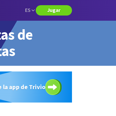
ES
Jugar
tas de
tas
 la app de Trivio