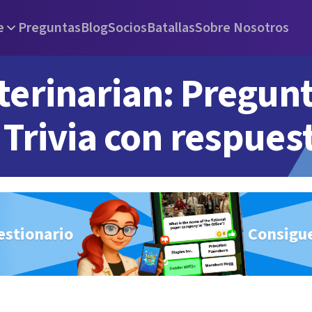
e
Preguntas
Blog
Socios
Batallas
Sobre Nosotros
terinarian: Pregun
Trivia con respues
estionario
Consigue