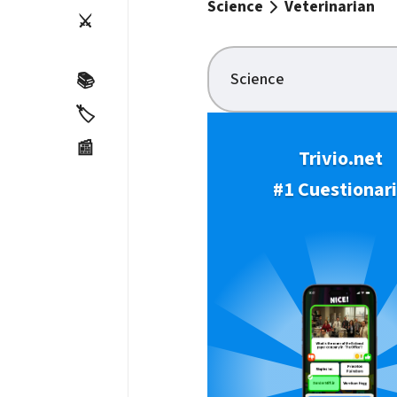
Science
Veterinarian
⚔️
Science
📚
🏷️
📰
Trivio.net
#1 Cuestionar