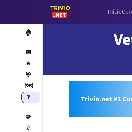
Inicio
Cor
Ve
🏠
📅
🔥
🎯
🗺️
❓
Trivio.net #1 Cu
🧩
🏺