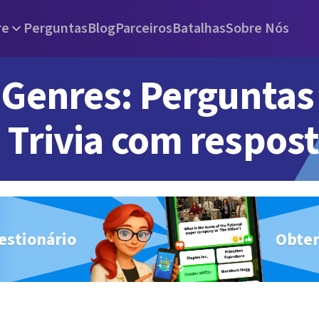
re
Perguntas
Blog
Parceiros
Batalhas
Sobre Nós
Genres: Perguntas
Trivia com respos
estionário
Obter