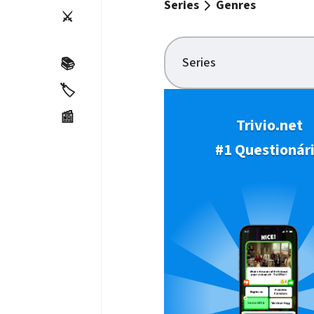
Series
Genres
⚔️
Series
📚
🏷️
📰
Trivio.net
#1 Questionár