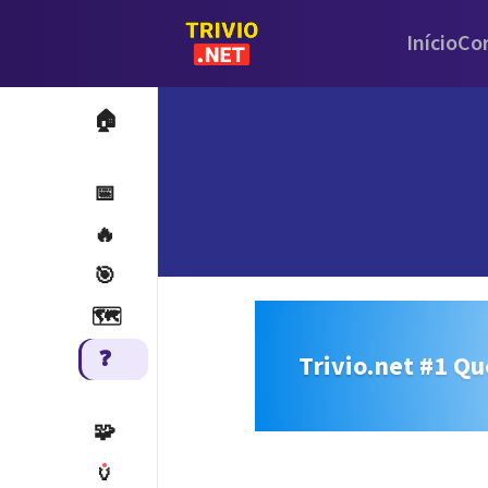
Início
Co
🏠
📅
🔥
🎯
🗺️
❓
Trivio.net #1 Qu
🧩
🏺