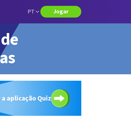
PT
Jogar
 de
tas
 a aplicação Quiz